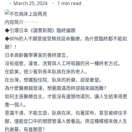
March 25, 2024
1 min read
内容简介 · · · · · ·
◆引爆日本《讀賣新聞》臨終議題
◆80%的人不願意接受無效延命醫療，為什麼臨終都不能如
願？！
日本高齡醫學專家的善終建言，
沒有插管、灌食、洗腎與人工呼吸器的另一種終老方式。
在歐美，很少看到長年臥病在床的老人，
在台灣，想擺脫住院、臥床的折磨，卻是奢望。
為什麼醫療越發達，想要圓滿而終卻越來越困難？
如何主張醫療自主，才能沒有遺憾地道別，讓人生結束得更
像一個人。
意識不清、不能言語，臥病在床、包著尿布、甚至被綁住手
腳，僅能從口中的塑膠管灌入營養品。用這種模樣來做人生
的謝幕，有誰願意？