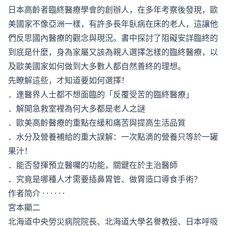
日本高齡者臨終醫療學會的創辦人，在多年考察後發現，歐
美國家不像亞洲一樣，有許多長年臥病在床的老人，這讓他
們反思國內醫療的觀念與現況。書中探討了阻礙安詳臨終的
到底是什麼，身為家屬又該為親人選擇怎樣的臨終醫療，以
及歐美國家如何做到大多數人都自然善終的理想。
先瞭解這些，才知道要如何選擇！
．連醫界人士都不想面臨的「反覆受苦的臨終醫療」
．解開急救室裡為何大多都是老人之謎
．歐美高齡醫療的重點在緩和痛苦與提高生活品質
．水分及營養補給的重大誤解：一次點滴的營養只等於一罐
果汁！
．能否發揮預立醫囑的功能，關鍵在於主治醫師
．究竟是哪種人才需要插鼻胃管、做胃造口導食手術？
作者简介 · · · · · ·
宮本顯二
北海道中央勞災病院院長、北海道大學名譽教授、日本呼吸