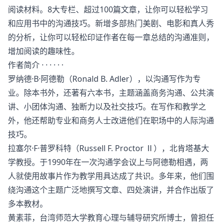
阅读材料。8大专栏、超过100篇文章，让你可以轻松学习
和应用书中的沟通技巧。新增多部热门美剧、电影和真人秀
的分析，让你可以轻松印证作者在每一章总结的沟通准则，
增加阅读的趣味性。
作者简介 · · · · · ·
罗纳德·B·阿德勒（Ronald B. Adler），以沟通写作为专
业。除本书外，还著有六本书，主题涵盖商务沟通、公共演
讲、小团体沟通、独断力以及社交技巧。在写作和教学之
外，他还帮助专业和商务人士改进他们在职场中的人际沟通
技巧。
拉塞尔·F·普罗科特（Russell F. Proctor Ⅱ），北肯塔基大
学教授。于1990年在一次沟通学会议上与阿德勒相遇，两
人就使用故事片作为教学用具达成了共识。多年来，他们围
绕沟通这个主题广泛地撰写文章、四处演讲，并合作出版了
多本教材。
黄素菲，台湾师范大学教育心理与辅导研究所博士，曾担任