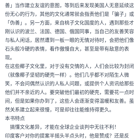
善」当作建立友谊的意图，等到后来发现美国人无意延续这
份无心的行为，其他的文化通常就会指责他们是「骗子」或
「伪善」。另一方面，来自桃子文化国度的人，遇到那些才
刚认识的波兰、法国、德国、俄国同事，当自己的友善笑容
与私人闲话，居然遭到一板一眼的无情对待时，会把他们像
石头般冷硬的表情，看作傲慢自大，甚至是带有敌意的表
现。
在这些椰子文化里，对于没有交情的人，人们会比较为封闭
（就像椰子坚韧的硬壳一样）。他们几乎都不对陌生人微
笑，不会问偶然认识的人私人问题，或提供个人资讯给那些
他们并不亲近的人。要突破他们最初的硬壳，需要花一点时
间，但是如果你办到了，这些人会逐渐变得温暖和友善。虽
然关系建立起来很慢，可是却往往能维持得更久。
本书特点
搞懂文化差异，才能在全球企业谈判中无往不利！
印度客户对你的提案半摇头半点头时，他是赞成？还是反