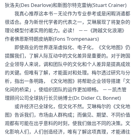
狄洛夫(Des Dearlove)和斯图尔特克雷纳(Stuart Crainer)
我真心推荐这本书－无论作为专业参考或是闲暇消遣都
很适合。身为新世代学者的代表之一，艾琳展现了将复杂的
理论模型付诸实用的能力。必读！ －－《跨越文化浪潮》
作者佛恩斯特朗皮纳斯(Fons Trompenaars)
即使商业的世界逐渐虚拟化、电子化，《文化地图》仍
提醒我们，了解人际互动中的文化差异是重要的。对于跨国
企业领导人来说，调和团队中的文化和个人差异是提高成效
的关键。但唯有了解，才能面对和处理。梅尔透过研究与分
析，指出一条明路，《文化地图》将帮助企业领导搭建「文
化间的桥梁」，使组织团队的运作更加顺畅。 －－凯杰管
理顾问公司全球执行长贝纳博士(Dr. Didier CL Bonnet)
或许经济已全球化，但文化不然。艾琳梅尔的《文化地
图》告诉我们，市场由人群构成；而偏见、期望、不同价值
观都有可能在出乎意料的时刻，使我们做出不同的决策。文
化影响人们，人们创造经济，唯有了解这项真理，才能通往