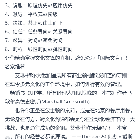
3、说服：原理优先vs应用优先
4、领导：平权式vs阶级
5、决策：共识vs由上而下
6、信任：任务导向vs关系导向
7、歧异：对峙vs避免对峙
8、时程：线性时间vs弹性时间
让你精确掌握文化交锋的真相，避免沦为「国际文盲」！
名家推荐
艾琳•梅尔为我们呈现所有商业领袖都该知道的守则：
在现今多元文化的工作环境中，如何进行有效的管理。 －
－畅销书《UP学：所有经理人相见恨晚的一本书》作者马
歇尔高德史密斯(Marshall Goldsmith)
也许你正坐在波士顿的桌前，或是在北京的餐厅用餐，
无论身在何方，跨文化沟通都会是你在全球化经济下的一大
挑战，也是通往成功的金钥。艾琳•梅尔无疑写下一本宝
典，所有的经营者都该拜读。 －－Thinkers50创办人戴斯