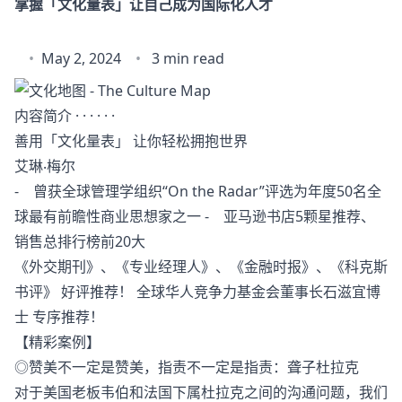
掌握「文化量表」让自己成为国际化人才
May 2, 2024
3 min read
内容简介 · · · · · ·
善用「文化量表」 让你轻松拥抱世界
艾琳‧梅尔
- 曾获全球管理学组织“On the Radar”评选为年度50名全
球最有前瞻性商业思想家之一 - 亚马逊书店5颗星推荐、
销售总排行榜前20大
《外交期刊》、《专业经理人》、《金融时报》、《科克斯
书评》 好评推荐！ 全球华人竞争力基金会董事长石滋宜博
士 专序推荐！
【精彩案例】
◎赞美不一定是赞美，指责不一定是指责：聋子杜拉克
对于美国老板韦伯和法国下属杜拉克之间的沟通问题，我们