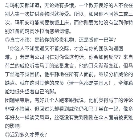
与玛莉安都知道，无论她有多饿，一个教养良好的人不会在
别人第一次提供食物时就接受。所以，如果你不问她二或三
次，玛莉安可能就要挨饿上床，而你则要为她没有尝到你特
别准备的鸡肉沙拉而感到遗憾。
◎直言不讳：是给你的珍贵礼物，还是赏你一巴掌？
「你这人不知变通又不善交际，才会与你的团队沟通困
难。」若是有公司同仁对你说这句话，你会如何反应？来自
荷兰的威伦听着马丁的这番发言，他的耳朵渐渐变红，但马
丁丝毫不觉困扰，他平静地在所有人面前，继续分析威伦的
缺点。就在这时其他的成员（清一色都是美国人），全部尴
尬地低头望着自己的脚。
团辅结束后，有好几个人跑来跟我说，他们觉得马丁的评论
非常不恰当。但回过头却看到威伦仍和马丁坐在一起，像多
年好友一样谈笑风声，丝毫没有受到刚刚在众人面前被责难
的影响！
◎迟到多久才算晚？