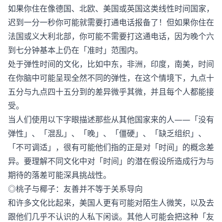
如果你住在像德国、北欧、美国或英国这类线性时间国家，
迟到一分一秒你可能就需要打通电话报备了！但如果你住在
法国或义大利北部，你可能不需要打这通电话，因为晚个六
到七分钟基本上仍在「准时」范围内。
处于弹性时间的文化，比如中东，非洲，印度，南美，时间
在你脑中可能呈现全然不同的弹性，在这个情境下，九点十
五分与九点四十五分到的差异微乎其微，并且每个人都能接
受。
当人们使用以下字眼描述那些从其他国家来的人——「没有
弹性」、「混乱」、「晚」、「僵硬」、「缺乏组织」、
「不可调适」，很有可能他们指的正是对「时间」的概念差
异。要理解不同文化中对「时间」的潜在假设所造成行为与
期待的落差可能深具挑战性。
◎桃子与椰子：友善并不等于关系导向
和许多文化比起来，美国人更有可能对陌生人微笑，以及去
跟他们几乎不认识的人私下闲谈。其他人可能会把这种「友