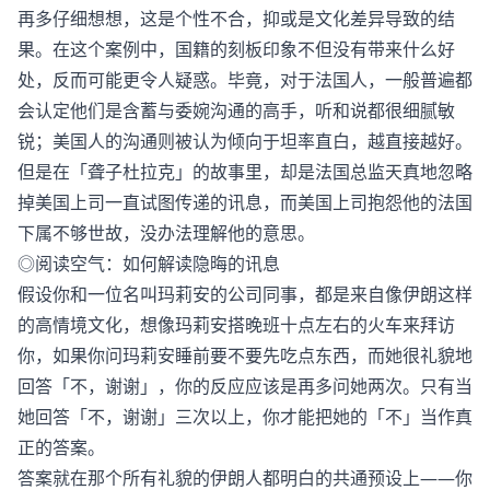
再多仔细想想，这是个性不合，抑或是文化差异导致的结
果。在这个案例中，国籍的刻板印象不但没有带来什么好
处，反而可能更令人疑惑。毕竟，对于法国人，一般普遍都
会认定他们是含蓄与委婉沟通的高手，听和说都很细腻敏
锐；美国人的沟通则被认为倾向于坦率直白，越直接越好。
但是在「聋子杜拉克」的故事里，却是法国总监天真地忽略
掉美国上司一直试图传递的讯息，而美国上司抱怨他的法国
下属不够世故，没办法理解他的意思。
◎阅读空气：如何解读隐晦的讯息
假设你和一位名叫玛莉安的公司同事，都是来自像伊朗这样
的高情境文化，想像玛莉安搭晚班十点左右的火车来拜访
你，如果你问玛莉安睡前要不要先吃点东西，而她很礼貌地
回答「不，谢谢」，你的反应应该是再多问她两次。只有当
她回答「不，谢谢」三次以上，你才能把她的「不」当作真
正的答案。
答案就在那个所有礼貌的伊朗人都明白的共通预设上——你