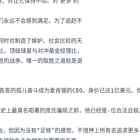
限，并让它保持不动。对“更多”的
人们永远不会感到满足。为了追赶不
的同时也制造了嫉妒。社会比较的天
比，顶级球星与对冲基金经理比，
胜的战争。唯一的取胜之道就是退
 从加尔各答的孤儿奋斗成为麦肯锡的CEO，身价已达1亿美
 在发动史上最臭名昭著的庞氏骗局之前，他已经是-位合法且