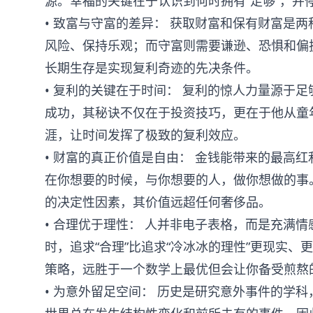
源。幸福的关键在于认识到何时拥有“足够”，并
• 致富与守富的差异： 获取财富和保有财富是
风险、保持乐观；而守富则需要谦逊、恐惧和偏
长期生存是实现复利奇迹的先决条件。
• 复利的关键在于时间： 复利的惊人力量源于足
成功，其秘诀不仅在于投资技巧，更在于他从童
涯，让时间发挥了极致的复利效应。
• 财富的真正价值是自由： 金钱能带来的最高
在你想要的时候，与你想要的人，做你想做的事
的决定性因素，其价值远超任何奢侈品。
• 合理优于理性： 人并非电子表格，而是充满
时，追求“合理”比追求“冷冰冰的理性”更现实
策略，远胜于一个数学上最优但会让你备受煎熬
• 为意外留足空间： 历史是研究意外事件的学