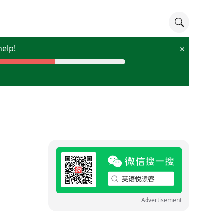
lp!
×
Advertisement