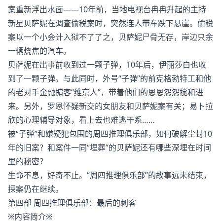
案重新浮出水面——10年前，当地电视台冉冉升起的主持
新星贝萨妮在调查偷税案时，突然连人带车跌下悬崖。偷税
案以一个小会计入狱不了了之，贝萨妮尸骨无存，岸边只余
一辆烧焦的汽车。
贝萨妮在出事前收到过一颗子弹，10年后，伊丽莎白也收
到了一颗子弹。与此同时，外号“子弹”的前克格勃特工和他
的老对手金融掮客“维京人”，带着他们的恩恩怨怨搅和进
来。另外，罗恩怀疑新交的女朋友和贝萨妮案有关；易卜拉
欣的心理辅导对象，看上去也难逃干系……
被“子弹”和嫌疑犯包围的周四推理俱乐部，如何破解尘封10
年的旧案？和案件一同“埋葬”的贝萨妮还有哪些深埋在时间
里的秘密？
生命不息，好奇不止。“周四推理俱乐部”的故事远未结束，
探案仍在继续。
第四部 周四推理俱乐部：最后的刺客
※内容简介※