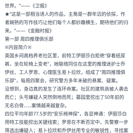
世界。”——《卫报》
★“这是一部相当诱人的作品，主角是一群年迈的侦探，作
者娴熟的写作技巧让他们每个人都妙趣横生，期待他们的归
来。”——《金融时报》
第一部 周四推理俱乐部
※内容简介※
英国乡间高档养老社区里，前特工伊丽莎白拒绝“穿着纸尿
裤，坐在轮椅上变老”，她联络同住在这里的推理迷护士乔
伊丝、工人罗恩、心理医生易卜拉欣，组成了“周四推理俱
乐部”，每周四聚会，研究警方多年未破的悬案、疑案。
没想到，身边真的发生了连环命案。社区的建筑商被人袭击
而亡；头号嫌疑人突然倒地而死；墓园里挖出了50年前的
无名白骨……案情越来越复杂。
四位平均年龄77.5岁的“安乐椅神探”，各显神通：伊丽莎白
用特工技能挖出关键线索；罗恩在不断否定中，先警察一步
筛选出嫌疑人；易卜拉欣和乔伊丝用专业的敏锐性，寻找案