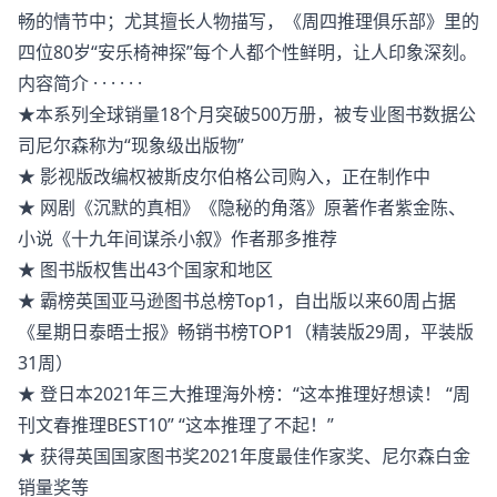
畅的情节中；尤其擅长人物描写，《周四推理俱乐部》里的
四位80岁“安乐椅神探”每个人都个性鲜明，让人印象深刻。
内容简介 · · · · · ·
★本系列全球销量18个月突破500万册，被专业图书数据公
司尼尔森称为“现象级出版物”
★ 影视版改编权被斯皮尔伯格公司购入，正在制作中
★ 网剧《沉默的真相》《隐秘的角落》原著作者紫金陈、
小说《十九年间谋杀小叙》作者那多推荐
★ 图书版权售出43个国家和地区
★ 霸榜英国亚马逊图书总榜Top1，自出版以来60周占据
《星期日泰晤士报》畅销书榜TOP1（精装版29周，平装版
31周）
★ 登日本2021年三大推理海外榜：“这本推理好想读！ “周
刊文春推理BEST10” “这本推理了不起！”
★ 获得英国国家图书奖2021年度最佳作家奖、尼尔森白金
销量奖等