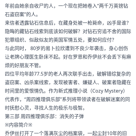
年前由她亲自收尸的人，一个现在把她卷入“两千万英镑钻
石盗窃案”的人。
来信者透露钻石信息后，在藏身处被一枪毙命，凶手是谁？
隐晦的藏钻石线索到底该如何破解？对钻石穷追不舍的国际
犯罪组织、似敌似友的英国军情五处，要如何应付？
与此同时， 80岁的易卜拉欣遭到不良少年袭击，身心创伤
让老牌心理医生卧床不起。好在罗恩和乔伊丝不会丢下有麻
烦的好朋友不管。
四位平均年龄77.5岁的老人再次联手出击，破解错综复杂的
盗窃案、凶杀案线索，发现被害者、嫌疑人、破案者隐藏在
时间里的爱恨情仇。作为新式推理小说（Cozy Mystery）
代表作，“周四推理俱乐部”系列将带领读者在破解迷案的同
时抚慰心灵，寻找人生的极乐与极智。
第三部 周四推理俱乐部：消失的子弹
※内容简介※
乔伊丝打开了一个落满灰尘的档案袋，一起尘封10年的旧