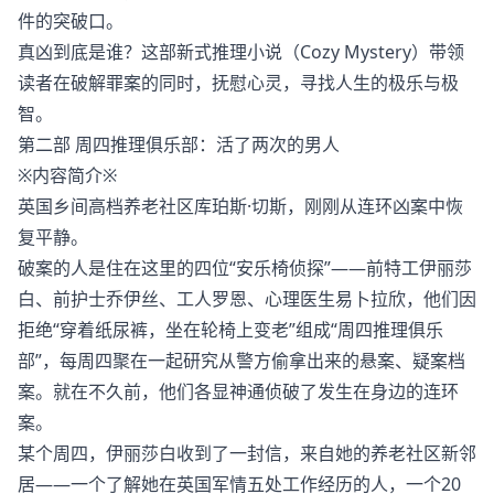
件的突破口。
真凶到底是谁？这部新式推理小说（Cozy Mystery）带领
读者在破解罪案的同时，抚慰心灵，寻找人生的极乐与极
智。
第二部 周四推理俱乐部：活了两次的男人
※内容简介※
英国乡间高档养老社区库珀斯·切斯，刚刚从连环凶案中恢
复平静。
破案的人是住在这里的四位“安乐椅侦探”——前特工伊丽莎
白、前护士乔伊丝、工人罗恩、心理医生易卜拉欣，他们因
拒绝“穿着纸尿裤，坐在轮椅上变老”组成“周四推理俱乐
部”，每周四聚在一起研究从警方偷拿出来的悬案、疑案档
案。就在不久前，他们各显神通侦破了发生在身边的连环
案。
某个周四，伊丽莎白收到了一封信，来自她的养老社区新邻
居——一个了解她在英国军情五处工作经历的人，一个20