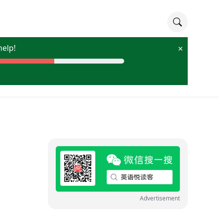
lp!
×
Advertisement