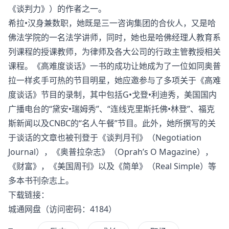
《谈判力》）的作者之一。
希拉•汉身兼数职，她既是三一咨询集团的合伙人，又是哈
佛法学院的一名法学讲师，同时，她也是哈佛经理人教育系
列课程的授课教师，为律师及各大公司的行政主管教授相关
课程。《高难度谈话》一书的成功让她成为了一位如同奥普
拉一样炙手可热的节目明星，她应邀参与了多项关于《高难
度谈话》节目的录制，其中包括G•戈登•利迪秀，美国国内
广播电台的“黛安•瑞姆秀”、“连线克里斯托佛•林登”、福克
斯新闻以及CNBC的“名人午餐”节目。此外，她所撰写的关
于谈话的文章也被刊登于《谈判月刊》（Negotiation
Journal），《奥普拉杂志》（Oprah’s O Magazine），
《财富》，《美国周刊》以及《简单》（Real Simple）等
多本书刊杂志上。
下载链接：
城通网盘
（访问密码：4184）