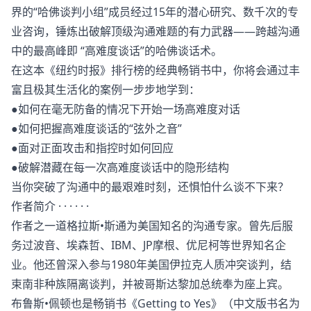
界的“哈佛谈判小组”成员经过15年的潜心研究、数千次的专
业咨询，锤炼出破解顶级沟通难题的有力武器——跨越沟通
中的最高峰即 “高难度谈话”的哈佛谈话术。
在这本《纽约时报》排行榜的经典畅销书中，你将会通过丰
富且极其生活化的案例一步步地学到：
●如何在毫无防备的情况下开始一场高难度对话
●如何把握高难度谈话的“弦外之音”
●面对正面攻击和指控时如何回应
●破解潜藏在每一次高难度谈话中的隐形结构
当你突破了沟通中的最艰难时刻，还惧怕什么谈不下来？
作者简介 · · · · · ·
作者之一道格拉斯•斯通为美国知名的沟通专家。曾先后服
务过波音、埃森哲、IBM、JP摩根、优尼柯等世界知名企
业。他还曾深入参与1980年美国伊拉克人质冲突谈判，结
束南非种族隔离谈判，并被哥斯达黎加总统奉为座上宾。
布鲁斯•佩顿也是畅销书《Getting to Yes》（中文版书名为